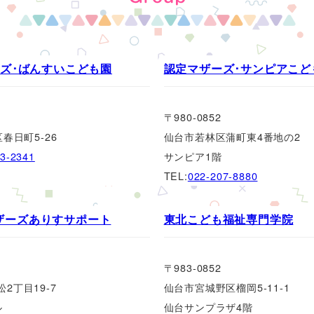
ズ･ばんすいこども園
認定マザーズ･サンピアこど
〒980-0852
春日町5-26
仙台市若林区蒲町東4番地の2
23-2341
サンピア1階
TEL:
022-207-8880
ザーズありすサポート
東北こども福祉専門学院
〒983-0852
2丁目19-7
仙台市宮城野区榴岡5-11-1
ル
仙台サンプラザ4階