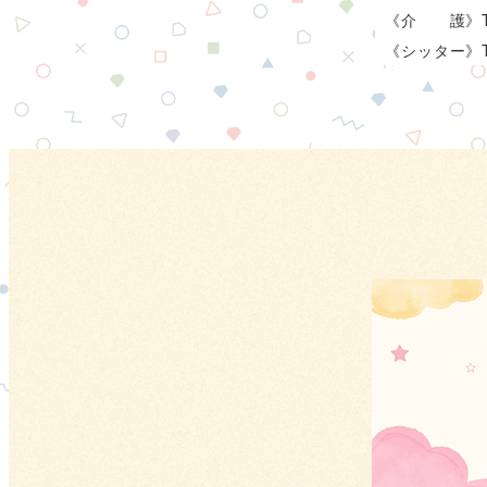
《介 護》T
《シッター》T